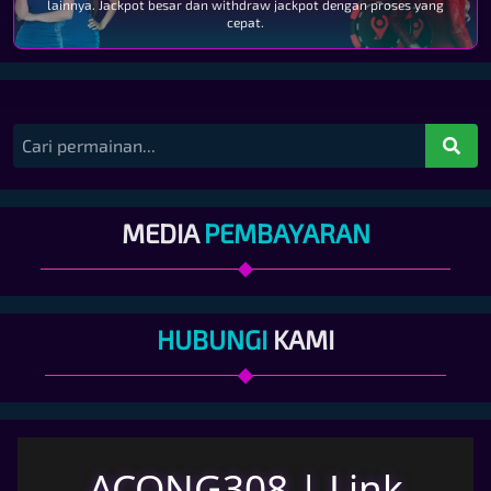
lainnya. Jackpot besar dan withdraw jackpot dengan proses yang
cepat.
MEDIA
PEMBAYARAN
HUBUNGI
KAMI
ACONG308 | Link