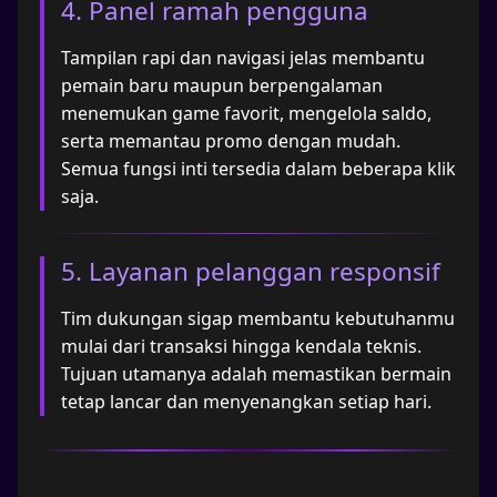
4. Panel ramah pengguna
Tampilan rapi dan navigasi jelas membantu
pemain baru maupun berpengalaman
menemukan game favorit, mengelola saldo,
serta memantau promo dengan mudah.
Semua fungsi inti tersedia dalam beberapa klik
saja.
5. Layanan pelanggan responsif
Tim dukungan sigap membantu kebutuhanmu
mulai dari transaksi hingga kendala teknis.
Tujuan utamanya adalah memastikan bermain
tetap lancar dan menyenangkan setiap hari.