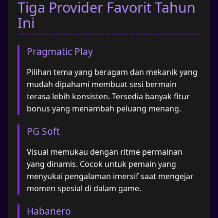
Tiga Provider Favorit Tahun
Ini
Pragmatic Play
Pilihan tema yang beragam dan mekanik yang
mudah dipahami membuat sesi bermain
terasa lebih konsisten. Tersedia banyak fitur
bonus yang menambah peluang menang.
PG Soft
Visual memukau dengan ritme permainan
yang dinamis. Cocok untuk pemain yang
menyukai pengalaman imersif saat mengejar
momen spesial di dalam game.
Habanero