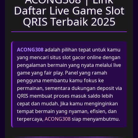
Daftar Live Game Slot
QRIS Terbaik 2025
ACONG308
adalah pilihan tepat untuk kamu
yang mencari situs slot gacor online dengan
pengalaman bermain yang nyata melalui live
game yang fair play. Panel yang ramah
pengguna membantu kamu fokus ke
permainan, sementara dukungan deposit via
QRIS membuat proses masuk saldo lebih
cepat dan mudah. Jika kamu menginginkan
tempat bermain yang nyaman, efisien, dan
terpercaya,
ACONG308
siap menyambutmu.