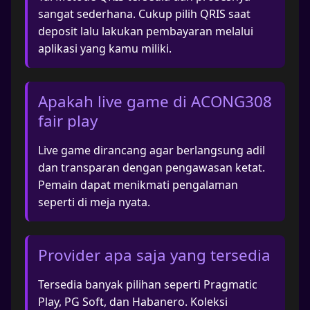
sangat sederhana. Cukup pilih QRIS saat
deposit lalu lakukan pembayaran melalui
aplikasi yang kamu miliki.
Apakah live game di ACONG308
fair play
Live game dirancang agar berlangsung adil
dan transparan dengan pengawasan ketat.
Pemain dapat menikmati pengalaman
seperti di meja nyata.
Provider apa saja yang tersedia
Tersedia banyak pilihan seperti Pragmatic
Play, PG Soft, dan Habanero. Koleksi